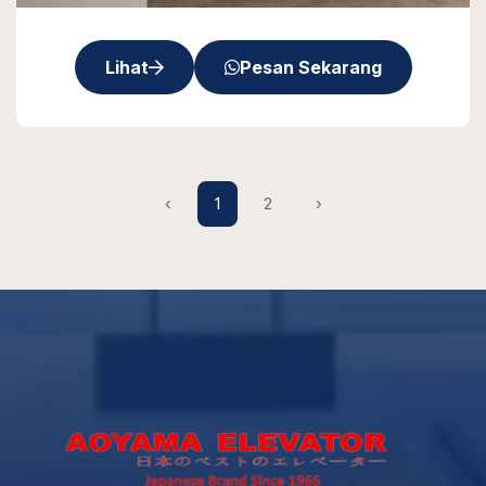
Lihat
Pesan Sekarang
‹
1
2
›