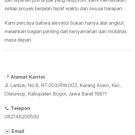
dan layanan purna jual yang responsif, kami memastikan
setiap proyek berjalan tepat waktu dan sesuai harapan.
Kami percaya bahwa elevator bukan hanya alat angkut,
melainkan bagian penting dari kenyamanan dan mobilitas
masa depan.
Kontak Kami
📍
Alamat Kantor
Jl. Lanbau No.8, RT.003/RW.003, Karang Asem, Kec.
Citeureup, Kabupaten Bogor, Jawa Barat 16811
📞
Telepon
082146200500
✉️
Email