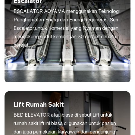
Escalator
ESCALATOR AOYAMA menggunakan Teknologi
Penghematan Energi dan Energi Regenerasi Seri
Escalator,untuk Komersial yang Nyaman dengan
mendukung sudut kemiringan 30 derajat dan 35
derajat.
Lift Rumah Sakit
BED ELEVATOR atau biasa di sebut Lift untuk
rumah sakit lift ini biasa di gunakan untuk pasien
dan juga pemakaian karyawan dan pengunjung