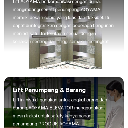
Lift AOYAMA berkomunikasi dengan dunia.
mengimbangi seri lift penumpang AOYAMA
memiliki desain cabin yang luas dan fleksibel. Itu
dapat di integrasikan dengan beberapa bangunan
menjadi satu. Ini terutama sesuai dengan
kenaikan sedang dan tinggi semakin meningkat.
Lift Penumpang & Barang
Lift ini bisa di gunakan untuk angkut orang dan
barang,AOYAMA ELEVATOR menggunakan
mesin traksi untuk safety kenyamanan
penumpang PRODUK AOYAMA